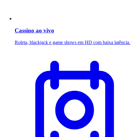
Cassino ao vivo
Roleta, blackjack e game shows em HD com baixa latência.