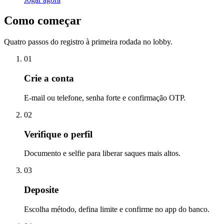
Como começar
Quatro passos do registro à primeira rodada no lobby.
01
Crie a conta
E-mail ou telefone, senha forte e confirmação OTP.
02
Verifique o perfil
Documento e selfie para liberar saques mais altos.
03
Deposite
Escolha método, defina limite e confirme no app do banco.