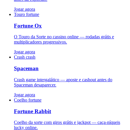
Jogar agora
Touro
fortune
Fortune Ox
O Touro da Sorte no cassino online — rodadas grátis e
multiplicadores progressivos.
Jogar agora
Crash
crash
Spaceman
Crash game intergalático — aposte e cashout antes do
Spaceman desaparecer.
Jogar agora
Coelho
fortune
Fortune Rabbit
Coelho da sorte com giros grátis e jackpot — caça-níqueis
lucky online.