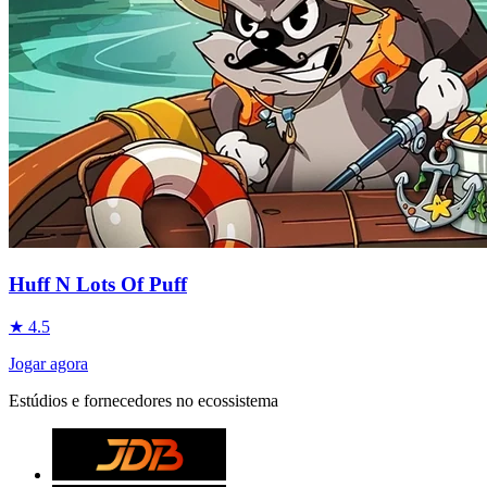
Huff N Lots Of Puff
★
4.5
Jogar agora
Estúdios e fornecedores no ecossistema