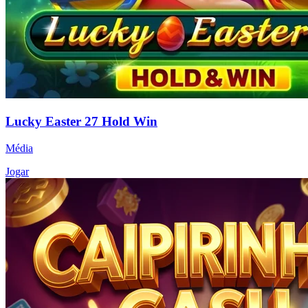
Lucky Easter 27 Hold Win
Média
Jogar