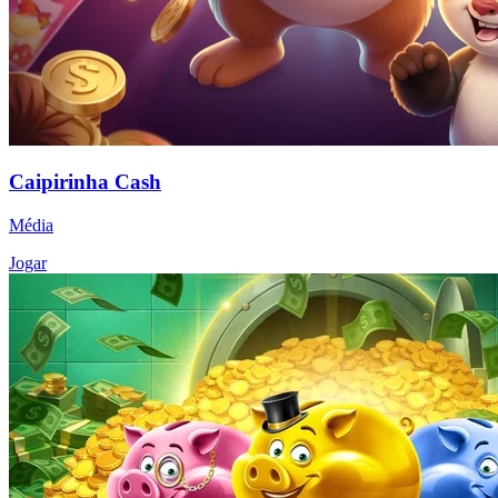
Caipirinha Cash
Média
Jogar