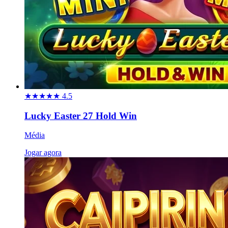
★★★★★
4.5
Lucky Easter 27 Hold Win
Média
Jogar agora